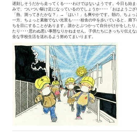
遅刻しそうだから走ってくる････わけではないようです。今日も始
みで、ついつい駆け足になっているのでしょうか････「おはようご
「熱、測ってきたかな？」→「はい！」も爽やかです。朝の、ちょっ
一方、ちょっと素敵でない光景も････校舎の中を歩いていると、廊
ちを目にすることがあります。誰かとぶつかって自分がけがをしたり
たり････思わぬ悪い事態なりかねません。子供たちにきっちり伝え
全な学校生活を送れるよう努めてまいります。