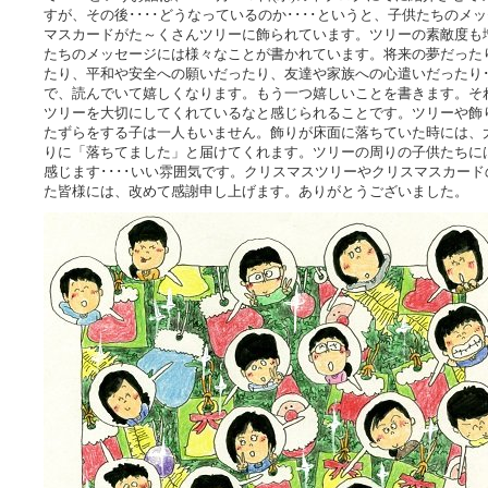
すが、その後････どうなっているのか････というと、子供たちのメ
マスカードがた～くさんツリーに飾られています。ツリーの素敵度も
たちのメッセージには様々なことが書かれています。将来の夢だった
たり、平和や安全への願いだったり、友達や家族への心遣いだったり･
で、読んでいて嬉しくなります。もう一つ嬉しいことを書きます。そ
ツリーを大切にしてくれているなと感じられることです。ツリーや飾
たずらをする子は一人もいません。飾りが床面に落ちていた時には、
りに「落ちてました」と届けてくれます。ツリーの周りの子供たちに
感じます････いい雰囲気です。クリスマスツリーやクリスマスカー
た皆様には、改めて感謝申し上げます。ありがとうございました。