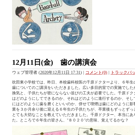
12月11日(金) 歯の講演会
ウェブ管理者
(
2020年12月11日 17:31
)
|
コメント(0)
|
トラックバック
吹田東小学校では、昨日、本校歯科校医の千原ドクターより、６年生
歯についてのご講演をいただきました。広い多目的室での実施でした
換気と、子供たちが密にならない並びの工夫が必要でした。千原ドク
はどのようにしてできるのか、それはどのように進行するのか、そし
にはどのように歯を磨くといいのか、併せて喫煙は歯にどのように影響
業を３か月余り後に迎える６年生の子供たちが、卒業後もずっとずっ
とても大切なことを教えていただきました。千原ドクター、本当にあ
た。ところで６年生の皆さん、"８０２０"の意味、覚えてるかな？