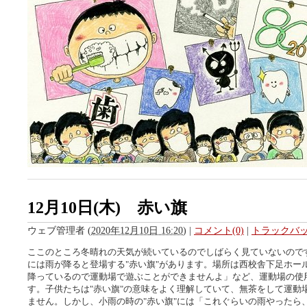
12月10日(木) 赤い旗
ウェブ管理者
(
2020年12月10日 16:20
)
|
コメント(0)
|
トラックバック
ここのところ冬晴れの天気が続いているのでしばらく見ていないので
には雨が降ると登場する"赤い旗"があります。場所は西校舎下足ホー
降っているので運動場で遊ぶことができませんよ」など、運動場の使
す。子供たちは"赤い旗"の意味をよく理解していて、無茶をして運動
ません。しかし、小雨の時の"赤い旗"には「これぐらいの雨やったら