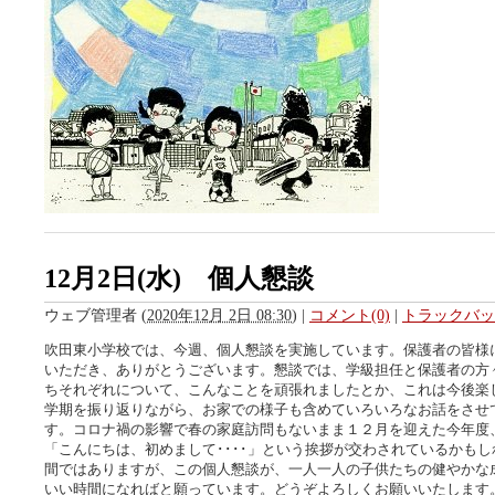
12月2日(水) 個人懇談
ウェブ管理者
(
2020年12月 2日 08:30
)
|
コメント(0)
|
トラックバック
吹田東小学校では、今週、個人懇談を実施しています。保護者の皆様
いただき、ありがとうございます。懇談では、学級担任と保護者の方
ちそれぞれについて、こんなことを頑張れましたとか、これは今後楽
学期を振り返りながら、お家での様子も含めていろいろなお話をさせ
す。コロナ禍の影響で春の家庭訪問もないまま１２月を迎えた今年度
「こんにちは、初めまして････」という挨拶が交わされているかも
間ではありますが、この個人懇談が、一人一人の子供たちの健やかな
いい時間になればと願っています。どうぞよろしくお願いいたします