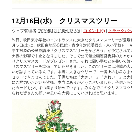
12月16日(水) クリスマスツリー
ウェブ管理者
(
2020年12月16日 13:50
)
|
コメント(0)
|
トラックバック
昨日、吹田東小学校のエントランスに大きなクリスマスツリーが登場
月５日(土)に、吹田東地区公民館・青少年対策委員会・東小学校ＰＴ
学生対象の公民館講座『クリスマスツリーをかざろう』が予定されて
ナ禍の影響で中止となりました。そこで公民館企画運営委員の方々か
りクリスマスカードがプレゼントされ、それに願い事などを書いて飾
リスマスツリーを準備していただきました。このツリーには地域の大
いが詰まっているんです。本当に大きなツリーで、一番上のお星さま
セットできませんでした。子供たちは「大きい！」「きれい！」と大
にご尽力いただいた皆様、本当にありがとうございました。子供たち
たカードも少しずつ集まり始めています。みんなでこのクリスマスツ
られた皆さんの願いや思いを大切にしていければと思います。