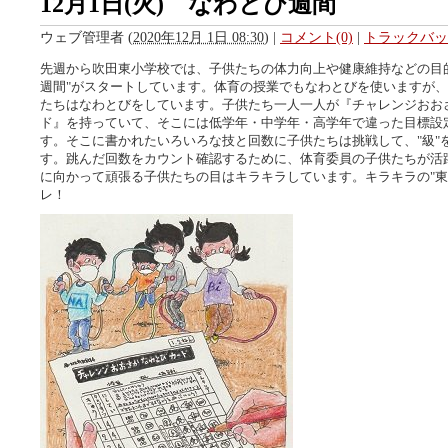
12月1日(火) なわとび週間
ウェブ管理者
(
2020年12月 1日 08:30
)
|
コメント(0)
|
トラックバック
先週から吹田東小学校では、子供たちの体力向上や健康維持などの目
週間"がスタートしています。体育の授業でもなわとびを使いますが
たちはなわとびをしています。子供たち一人一人が『チャレンジおお
ド』を持っていて、そこには低学年・中学年・高学年で違った目標設
す。そこに書かれたいろいろな技と回数に子供たちは挑戦して、"級"
す。跳んだ回数をカウント確認するために、体育委員の子供たちが活
に向かって頑張る子供たちの目はキラキラしています。キラキラの"東
レ！