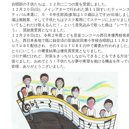
合唱部の子供たちは、１２月に二つの賞を受賞しました。
１２月２０日(日)、メイシアターで行われた第１１回すいたティーン
ティバル本選に、５・６年生部員(参加は１０歳以上です)が出場しま
場は無観客、そして子供たちはマスク着用にてステージに上がりまし
いてもこれだけ歌えるんだ！」という意気込みで歌った曲は『シーラ
う』、奨励賞受賞となりました。
１２月２６日(土)、令和２年度こども音楽コンクール西日本優秀校発
した。西日本各地で既に録音済の音源(吹田東小学校合唱部は１１月２
ＵＴＵＢＥ配信され、そのＹＯＵＴＵＢＥの中で審査が行われました
とりにいこう』の審査結果は優良賞受賞となりました。
コロナ禍だけれど、対策をきっちりしながらできることをできる方法
張りました。おめでとう！子供たちが夢や希望を抱ける機会を作って
皆様、ありがとうございました。