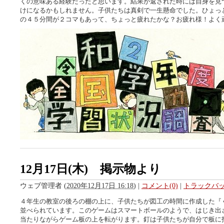
くの意味ある経験だったと思います。結果が返された時には自身を見
けになるかもしれません。子供たちは真剣で一生懸命でした。ひょっ
の４５分間が２コマもあって、ちょっと疲れたかな？お疲れ様！よく
12月17日(木) 掲示物より
ウェブ管理者
(
2020年12月17日 16:18
)
|
コメント(0)
|
トラックバック
４年生の教室の後ろの棚の上に、子供たちが図工の時間に作成した『
並べられています。このゲームはスマートボールのようで、はじき出
当たりながらゲーム板の上を転がります。釘は子供たちが自分で板に