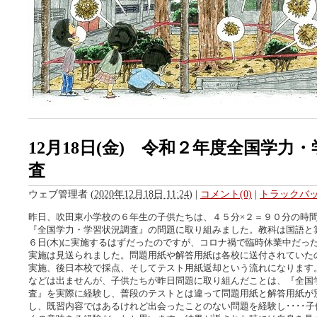
12月18日(金) 令和２年度全国学力
査
ウェブ管理者
(
2020年12月18日 11:24
)
|
コメント(0)
|
トラックバック
昨日、吹田東小学校の６年生の子供たちは、４５分×２＝９０分の時
『全国学力・学習状況調査』の問題に取り組みました。教科は国語と
６日(木)に実施するはずだったのですが、コロナ禍で臨時休業中だっ
実施は見送られました。問題用紙や解答用紙は各校に送付されていた
実施、後日本校で採点、そしてテスト用紙返却という流れになります
などは出ませんが、子供たちが昨日問題に取り組んだことは、『全国
査』を実際に経験し、普段のテストとは違って問題用紙と解答用紙が
し、既習内容ではあるけれど出会ったことのない問題を経験し････