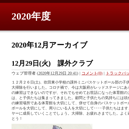
2020年度
2020年12月アーカイブ
12月29日(火) 課外クラブ
ウェブ管理者
(
2020年12月29日 20:41
)
|
コメント(0)
|
トラックバック
１２月２６日(土)、吹田東小学校の課外ミニバスケットボール部の子
大掃除を行いました。コロナ禍で、今は大阪府がレッドステージにあ
の練習はできないのですが、それでもせめてお世話になった体育館の
は、と子供たちは集まってきました。顧問と子供たちの気持ちには頭
の練習場所である体育館を大切にして、併せて自身のバスケットボー
ボールを大切にして、周りにいる人を大切にして････子供たちはま
ヤーに成長していくことでしょう。大掃除、お疲れさまでした。よく
とう！