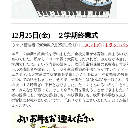
12月25日(金) ２学期終業式
ウェブ管理者
(
2020年12月25日 15:11
)
|
コメント(0)
|
トラックバック
本日、２学期の終業式を行いました。全校児童が体育館に集まるので
ものでした。私から「コロナ禍で大変だったけれど、みんなが本当に
学期でしたね」という内容の話をし、吹田市歯科保健の表彰者と青少
ールの表彰者を発表し、５・６年生合唱部の子供たちが"すいたティ
ェスティバル"本選にて奨励賞を受賞したことを伝え、生徒指導の教
についての話をしました。その後、子供たちは"あゆみ"を手渡され、
の後、１２時過ぎに下校となりました。た～くさんいろいろなことの
が、みんなが頑張って、そして今日の日を迎えることができました。
者の皆様にも、地域の皆様にも、本校職員にも、吹田東小学校を支え
の皆様にお礼を言いたいです。「ありがとうございました」どうか皆
えください。