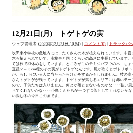
12月21日(月) トゲトゲの実
ウェブ管理者
(
2020年12月21日 10:54
)
|
コメント(0)
|
トラックバック
吹田東小学校の敷地内には、たくさんの木が植えられています。中庭
木も植えられていて、南校舎と同じくらいの高さに生長しています。
ては枝で羽休めをしています。ところがこのモミジバフウの木、ちょ
直径２～３cm程のその実がトゲトゲなんです。風が吹くとポトリポト
が、もし下にいる人に当たったらけがをするかもしれません。枝の高
さんトゲトゲが残っています。トゲトゲが落ちるエリアには赤いテー
ので、子供たちは入りません。何とか落とせないものかな････強い
ちてくれないかな････小鳥くんたちが一つずつ落としてくれないかな･
い悩む冬の今日この頃です。