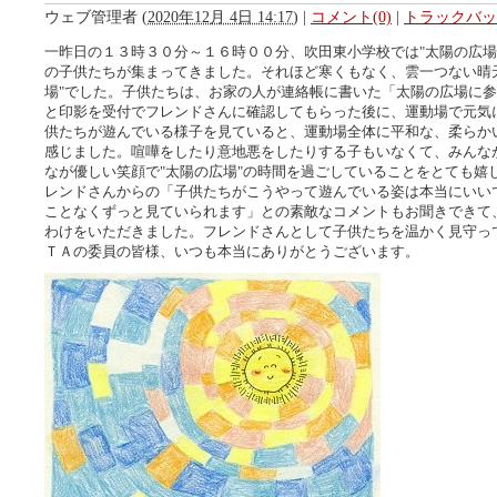
ウェブ管理者
(
2020年12月 4日 14:17
)
|
コメント(0)
|
トラックバック
一昨日の１３時３０分～１６時００分、吹田東小学校では"太陽の広場
の子供たちが集まってきました。それほど寒くもなく、雲一つない晴
場"でした。子供たちは、お家の人が連絡帳に書いた「太陽の広場に
と印影を受付でフレンドさんに確認してもらった後に、運動場で元気
供たちが遊んでいる様子を見ていると、運動場全体に平和な、柔らか
感じました。喧嘩をしたり意地悪をしたりする子もいなくて、みんな
なが優しい笑顔で"太陽の広場"の時間を過ごしていることをとても嬉
レンドさんからの「子供たちがこうやって遊んでいる姿は本当にいいで
ことなくずっと見ていられます」との素敵なコメントもお聞きできて
わけをいただきました。フレンドさんとして子供たちを温かく見守っ
ＴＡの委員の皆様、いつも本当にありがとうございます。