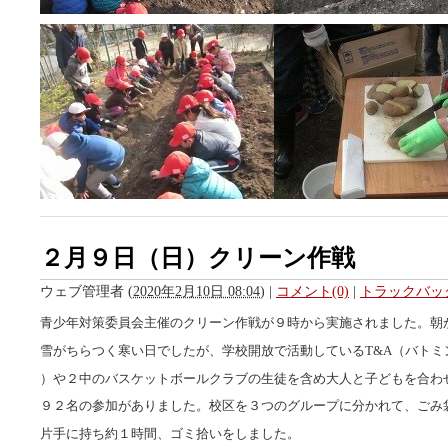
２月９日（日）クリーン作戦
ウェブ管理者
(
2020年2月10日 08:04
)
|
コメント(0)
|
トラックバック
青少年対策委員会主催のクリーン作戦が９時から実施されました。朝
雪がちらつく寒い日でしたが、学校開放で活動しているT&A（バトミ
）や２中のバスケットボールクラブの生徒を含め大人と子どもを合わ
９２名の参加がありました。校区を３つのグループに分かれて、ごみ
片手に持ち約１時間、ゴミ拾いをしました。