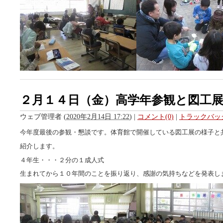
２月１４日（金）高学年参観と図工
ウェブ管理者
(
2020年2月14日 17:22
)
|
コメント(0)
|
トラックバック
今年度最後の参観・懇談です。体育館で開催している図工展の様子と
紹介します。
４年生・・・２分の１成人式
生まれてから１０年間のことを振り返り、感謝の気持ちなどを発表し