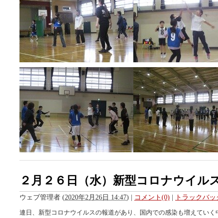
２月２６日（水）新型コロナウイル
ウェブ管理者
(
2020年2月26日 14:47
)
|
コメント(0)
|
トラックバック
連日、新型コロナウイルスの報道があり、国内での感染も増えていく