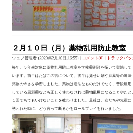
２月１０日（月）薬物乱用防止教室
ウェブ管理者
(
2020年2月10日 16:55
)
|
コメント(0)
|
トラックバック
毎年、５年生対象に薬物乱用防止教室を学校薬剤師を招いて実施して
います。前半はたばこの害について、後半は覚せい剤や麻薬等の違法
薬物の怖さを学習しました。薬物は違法なものだけでなく、普段服用
している風邪薬なども正しく使わなければ薬物乱用になることやたと
１回でもでもいけないことを教わりました。最後は、友だちや先輩に
誘われた時に、どう言って断るかをロールプレイを行いました。