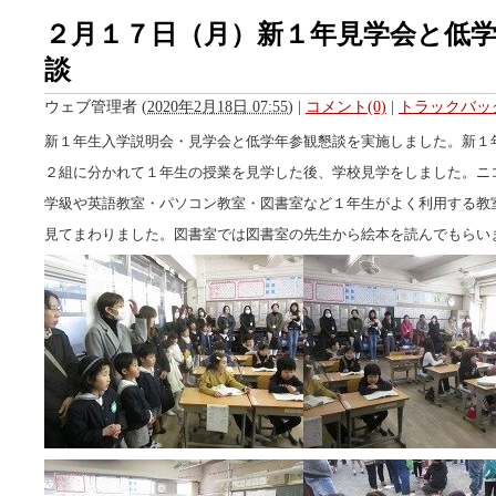
２月１７日（月）新１年見学会と低
談
ウェブ管理者
(
2020年2月18日 07:55
)
|
コメント(0)
|
トラックバック
新１年生入学説明会・見学会と低学年参観懇談を実施しました。新１
２組に分かれて１年生の授業を見学した後、学校見学をしました。ニ
学級や英語教室・パソコン教室・図書室など１年生がよく利用する教
見てまわりました。図書室では図書室の先生から絵本を読んでもらい