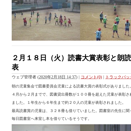
２月１８日（火）読書大賞表彰と朗
表
ウェブ管理者
(
2020年2月18日 14:37
)
|
コメント(0)
|
トラックバック
朝の児童集会で図書委員会児童による読書大賞の表彰式がありました
４月から２月までで、図書貸出冊数が１００冊を超えた児童が表彰さ
ました。１年生から６年生まで約２０人の児童が表彰されました。
最高読書賞の児童は、３２８冊も借りていました。図書室の先生に聞
毎日図書室へ来室し本を借りているそうです。