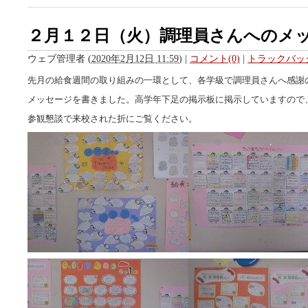
２月１２日（火）調理員さんへのメ
ウェブ管理者
(
2020年2月12日 11:59
)
|
コメント(0)
|
トラックバック
先月の給食週間の取り組みの一環として、各学級で調理員さんへ感謝
メッセージを書きました。高学年下足の掲示板に掲示していますので
参観懇談で来校された折にご覧ください。