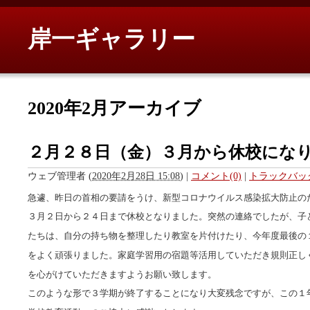
岸一ギャラリー
2020年2月アーカイブ
２月２８日（金）３月から休校にな
ウェブ管理者
(
2020年2月28日 15:08
)
|
コメント(0)
|
トラックバック
急遽、昨日の首相の要請をうけ、新型コロナウイルス感染拡大防止の
３月２日から２４日まで休校となりました。突然の連絡でしたが、子
たちは、自分の持ち物を整理したり教室を片付けたり、今年度最後の
をよく頑張りました。家庭学習用の宿題等活用していただき規則正し
を心がけていただきますようお願い致します。
このような形で３学期が終了することになり大変残念ですが、この１