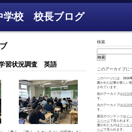
中学校 校長ブログ
検索
イブ
力・学習状況調査 英語
このアーカイブに
このページには、
2026
書かれた記事が新しい
されています。
前のアーカイブは
2026
す。
次のアーカイブは
2026
す。
最近のコンテンツは
イ
スページ
で見られます
書かれたものは
アーカ
ージ
で見られます。