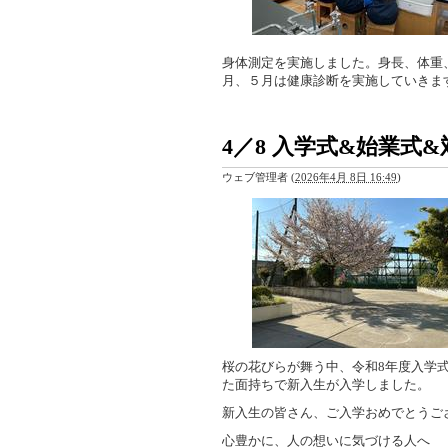
身体測定を実施しました。身長、体重
月、５月は健康診断を実施していきま
4／8 入学式&始業式
ウェブ管理者
(
2026年4月 8日 16:49
)
桜の花びらが舞う中、令和8年度入学
た面持ちで新入生が入学しました。
新入生の皆さん、ご入学おめでとうご
心豊かに、人の想いに気づける人へ