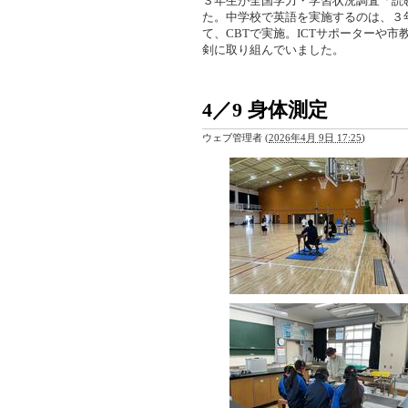
３年生が全国学力・学習状況調査「読
た。中学校で英語を実施するのは、３
て、CBTで実施。ICTサポーターや
剣に取り組んでいました。
4／9 身体測定
ウェブ管理者
(
2026年4月 9日 17:25
)