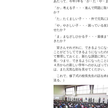
あたって、今年1年を「か・た・や・
「か」考える子・・・進んで問題に取
か？
「た」たくましい子・・・外で元気に
「や」やさしい子・・・困っている友
せたか？
「ま」まなざしひかる子・・・最後ま
きたか？
皆さんそれぞれに、できるようにな
ことがどうしてできるようになったの
て整理しておくと、新たな課題に対し
長」つまり、できるようになったこと
４月からの新しい学年へのがんばって
は、また元気な顔を見せてください。
これで、修了式の校長先生の話を終
送る。）