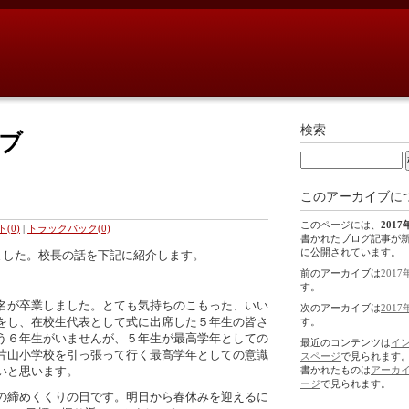
検索
イブ
このアーカイブに
このページには、
2017
(0)
|
トラックバック(0)
書かれたブログ記事が
に公開されています。
ました。校長の話を下記に紹介します。
前のアーカイブは
2017
す。
名が卒業しました。とても気持ちのこもった、いい
次のアーカイブは
2017
をし、在校生代表として式に出席した５年生の皆さ
す。
う６年生がいませんが、５年生が最高学年としての
最近のコンテンツは
イ
片山小学校を引っ張って行く最高学年としての意識
スページ
で見られます
いと思います。
書かれたものは
アーカ
ージ
で見られます。
の締めくくりの日です。明日から春休みを迎えるに