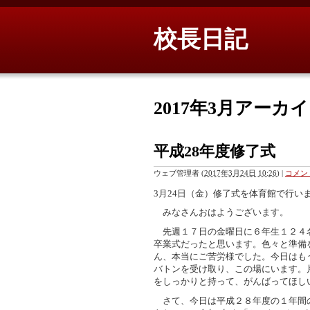
校長日記
2017年3月アーカ
平成28年度修了式
ウェブ管理者
(
2017年3月24日 10:26
)
|
コメント
3月24日（金）修了式を体育館で行い
みなさんおはようございます。
先週１７日の金曜日に６年生１２４
卒業式だったと思います。色々と準備
ん、本当にご苦労様でした。今日はも
バトンを受け取り、この場にいます。
をしっかりと持って、がんばってほし
さて、今日は平成２８年度の１年間