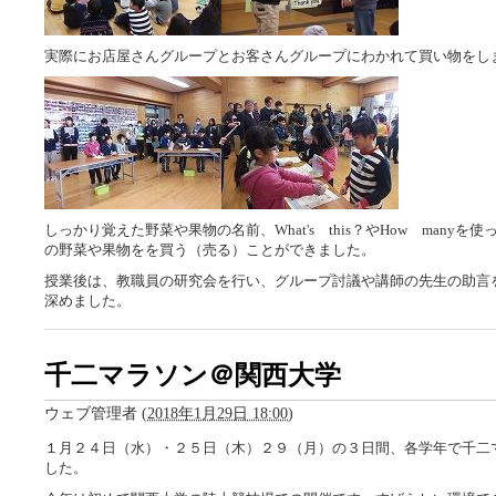
実際にお店屋さんグループとお客さんグループにわかれて買い物をし
しっかり覚えた野菜や果物の名前、What's this？やHow manyを
の野菜や果物をを買う（売る）ことができました。
授業後は、教職員の研究会を行い、グループ討議や講師の先生の助言
深めました。
千二マラソン＠関西大学
ウェブ管理者
(
2018年1月29日 18:00
)
１月２４日（水）・２５日（木）２９（月）の３日間、各学年で千二
した。