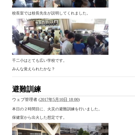
校長室では校長先生が説明してくれました。
千二小はとても広い学校です。
みんな覚えられたかな？
避難訓練
ウェブ管理者
(
2017年5月10日 18:00
)
本日の２時間目に、火災の避難訓練を行いました。
保健室から出火した想定です。