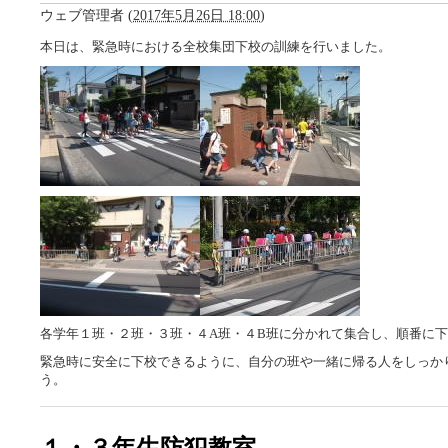
ウェブ管理者
(
2017年5月26日 18:00
)
本日は、緊急時における全校集団下校の訓練を行いました。
各学年１班・２班・３班・４A班・４B班に分かれて集合し、順番に
緊急時に安全に下校できるように、自分の班や一緒に帰る人をしっか
う。
１・３年生防犯教室