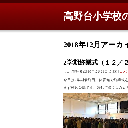
高野台小学校
2018年12月アーカ
2学期終業式（１２／
ウェブ管理者
(
2018年12月21日 13:43
)
|
コメン
今日は2学期最終日。体育館で終業式
まず校歌斉唱です。決して多くはない