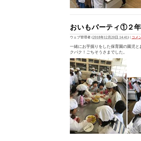
おいもパーティ①２年
ウェブ管理者
(
2018年12月20日 14:41
)
|
コメン
一緒にお芋掘りをした保育園の園児と
クパク！ごちそうさまでした。