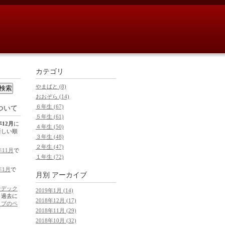
カテゴリ
やまばと (8)
おおぞら (14)
６年生 (67)
ついて
５年生 (61)
年12月
に
４年生 (50)
新しい順
３年生 (48)
２年生 (47)
年11月
で
１年生 (72)
年1月
で
月別
アーカイブ
ンデック
2019年1月 (14)
。過去に
2018年12月 (17)
イブのペ
2018年11月 (29)
2018年10月 (32)