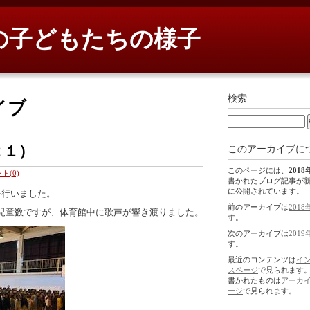
の子どもたちの様子
検索
イブ
２１）
このアーカイブに
このページには、
2018
ト(0)
書かれたブログ記事が
に公開されています。
を行いました。
前のアーカイブは
2018
児童数ですが、体育館中に歌声が響き渡りました。
す。
次のアーカイブは
2019
す。
最近のコンテンツは
イ
スページ
で見られます
書かれたものは
アーカ
ージ
で見られます。