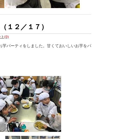
（１２／１７）
ト(0)
お芋パーティをしました。甘くておいしいお芋をパ