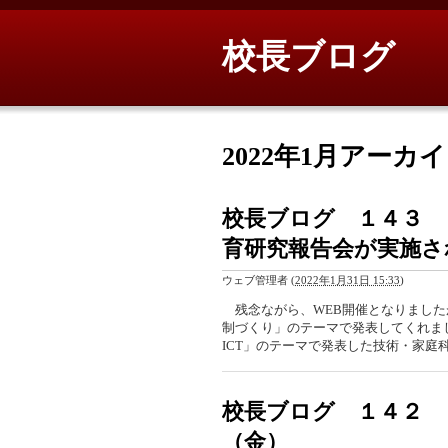
校長ブログ
2022年1月アーカ
校長ブログ １４３ 
育研究報告会が実施さ
ウェブ管理者
(
2022年1月31日 15:33
)
残念ながら、WEB開催となりました
制づくり」のテーマで発表してくれま
ICT」のテーマで発表した技術・家庭
校長ブログ １４２ 
（金）