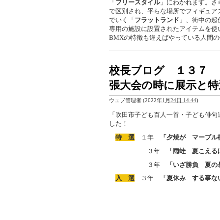
「
フリースタイル
」にわかれます。さ
で区別され、平らな場所でフィギュア
でいく「
フラットランド
」、街中の起
専用の施設に設置されたアイテムを使
BMXの特徴も違えばやっている人間
校長ブログ １３７ 
張大会の時に展示と特
ウェブ管理者
(
2022年1月24日 14:44
)
「吹田市子ども百人一首・子ども俳句
した！
特 選
１年
「夕焼が マーブル
３年
「雨蛙 夏こえる
３年
「いざ勝負 夏の
入 選
３年
「夏休み する事な