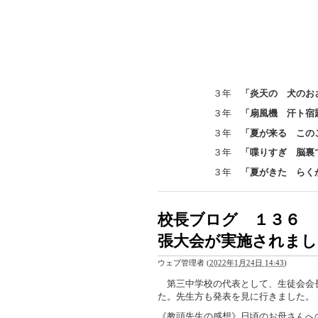
３年
「炎天の 犬のお
３年
「扇風機 汗ト宿
３年
「夏が来る この
３年
「喋りすぎ 脳裏
３年
「夏がきた らく
校長ブログ １３６ 
張大会が実施されまし
ウェブ管理者
(
2022年1月24日 14:43
)
第三中学校の代表として、生徒会会
た。先生方も発表を見に行きました。
《教頭先生の感想》日頃のお母さんへ