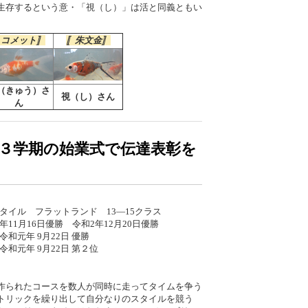
生存するという意・「視（し）」は活と同義ともい
〚コメット〛
〚
朱文金
〛
（きゅう）さ
視（し）さん
ん
３学期の始業式で伝達表彰を
イル フラットランド 13―15クラス
1月16日優勝 令和2年12月20日優勝
元年 9月22日 優勝
和元年 9月22日 第２位
作られたコースを数人が同時に走ってタイムを争う
トリックを繰り出して自分なりのスタイルを競う