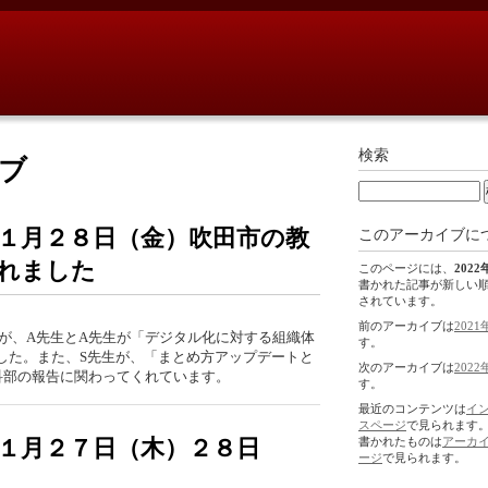
検索
イブ
１月２８日（金）吹田市の教
このアーカイブに
れました
このページには、
2022
書かれた記事が新しい
されています。
前のアーカイブは
2021
が、A先生とA先生が「デジタル化に対する組織体
す。
した。また、S先生が、「まとめ方アップデートと
次のアーカイブは
2022
科部の報告に関わってくれています。
す。
最近のコンテンツは
イ
スページ
で見られます
１月２７日（木）２８日
書かれたものは
アーカ
ージ
で見られます。