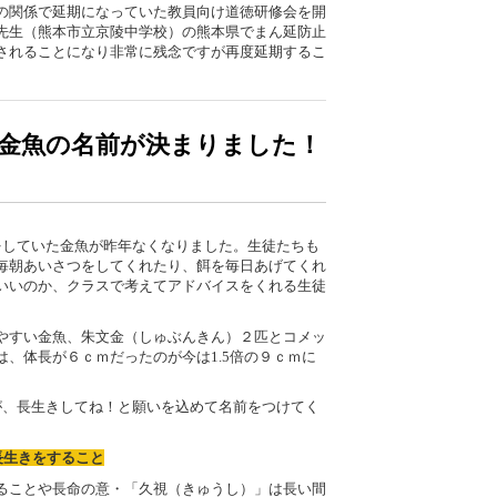
の関係で延期になっていた教員向け道徳研修会を開
先生（熊本市立京陵中学校）の熊本県でまん延防止
されることになり非常に残念ですが再度延期するこ
金魚の名前が決まりました！
をしていた金魚が昨年なくなりました。生徒たちも
毎朝あいさつをしてくれたり、餌を毎日あげてくれ
いいのか、クラスで考えてアドバイスをくれる生徒
やすい金魚、朱文金（しゅぶんきん）２匹とコメッ
、体長が６ｃｍだったのが今は1.5倍の９ｃｍに
、長生きしてね！と願いを込めて名前をつけてく
長生きをすること
ることや長命の意・「久視（きゅうし）」は長い間