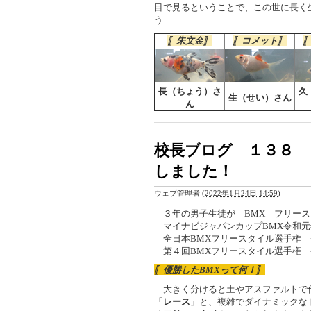
目で見るということで、この世に長く
う
〚
朱文金
〛
〚コメット〛
長（ちょう）さ
久
生（せい）さん
ん
校長ブログ １３８ 
しました！
ウェブ管理者
(
2022年1月24日 14:59
)
３年の男子生徒が BMX フリースタ
マイナビジャパンカップBMX令和元年1
全日本BMXフリースタイル選手権 令和
第４回BMXフリースタイル選手権 令
〚優勝したBMXって何！〛
大きく分けると土やアスファルトで
「
レース
」と、複雑でダイナミックな