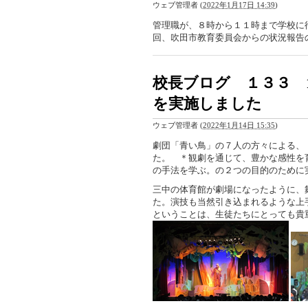
ウェブ管理者
(
2022年1月17日 14:39
)
管理職が、８時から１１時まで学校に
回、吹田市教育委員会からの状況報告
校長ブログ １３３ 
を実施しました
ウェブ管理者
(
2022年1月14日 15:35
)
劇団「青い鳥」の７人の方々による、
た。 ＊観劇を通じて、豊かな感性を
の手法を学ぶ。の２つの目的のために
三中の体育館が劇場になったように、
た。演技も当然引き込まれるような上
ということは、生徒たちにとっても貴