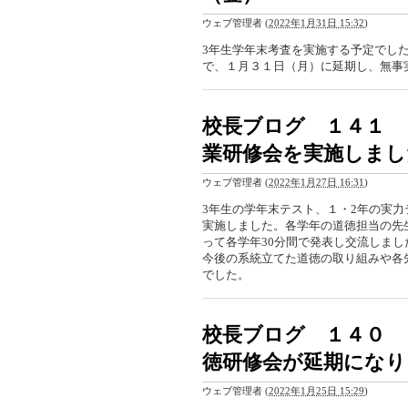
ウェブ管理者
(
2022年1月31日 15:32
)
3年生学年末考査を実施する予定でし
で、１月３１日（月）に延期し、無事
校長ブログ １４１ 
業研修会を実施しまし
ウェブ管理者
(
2022年1月27日 16:31
)
3年生の学年末テスト、１・2年の実
実施しました。各学年の道徳担当の先
って各学年30分間で発表し交流しま
今後の系統立てた道徳の取り組みや各
でした。
校長ブログ １４０ 
徳研修会が延期になり
ウェブ管理者
(
2022年1月25日 15:29
)