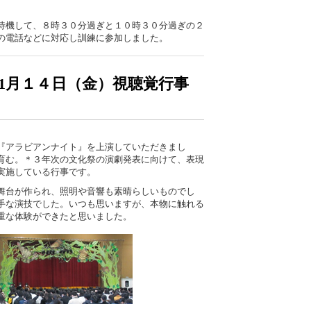
待機して、８時３０分過ぎと１０時３０分過ぎの２
の電話などに対応し訓練に参加しました。
1月１４日（金）視聴覚行事
『アラビアンナイト』を上演していただきまし
育む。＊３年次の文化祭の演劇発表に向けて、表現
実施している行事です。
舞台が作られ、照明や音響も素晴らしいものでし
手な演技でした。いつも思いますが、本物に触れる
重な体験ができたと思いました。