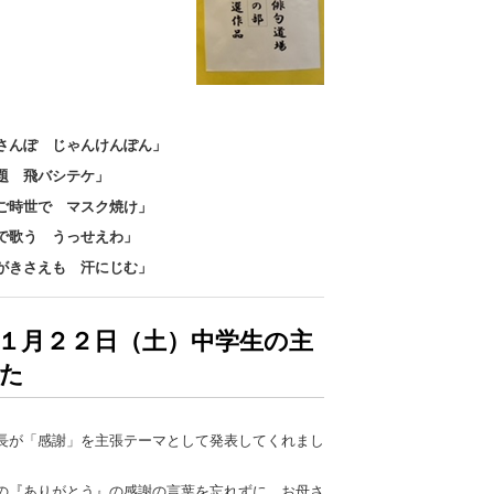
さんぽ じゃんけんぽん」
題 飛バシテケ」
ご時世で マスク焼け」
で歌う うっせえわ」
がきさえも 汗にじむ」
１月２２日（土）中学生の主
た
長が「感謝」を主張テーマとして発表してくれまし
の『ありがとう』の感謝の言葉を忘れずに、お母さ