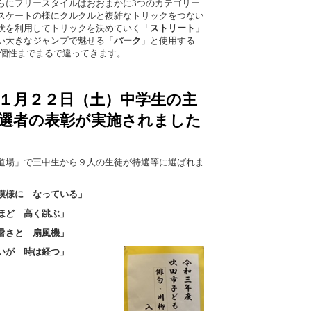
らにフリースタイルはおおまかに3つのカテゴリー
スケートの様にクルクルと複雑なトリックをつない
伏を利用してトリックを決めていく「
ストリート
」
い大きなジャンプで魅せる「
パーク
」と使用する
の個性までまるで違ってきます。
１月２２日（土）中学生の主
選者の表彰が実施されました
道場」で三中生から９人の生徒が特選等に選ばれま
模様に なっている」
ほど 高く跳ぶ」
暑さと 扇風機」
いが 時は経つ」