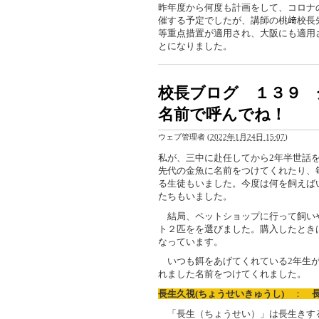
昨年度から何度も計画をして、コロナ
催する予定でしたが、講師の桃﨑校長
等重点措置が適用され、大阪にも適用
とになりました。
校長ブログ １３９ 
名前で呼んでね！
ウェブ管理者
(
2022年1月24日 15:07
)
私が、三中に赴任してから2年半世話
先代の金魚に名前をつけてくれたり、
る生徒もいました。今度は何を飼えば
たちもいました。
結局、ペットショップに行って飼い
ト２匹をを選びました。購入したときは
なっています。
いつも餌をあげてくれている2年生が
れました名前をつけてくれました。
長生久視(ちょうせいきゅうし)
：
「長生（ちょうせい）」は長生きす