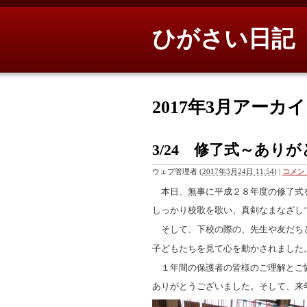
ひがさい日記
2017年3月アーカ
3/24 修了式～あり
ウェブ管理者
(
2017年3月24日 11:54
)
|
コメント
本日、無事に平成２８年度の修了式
しっかり校歌を歌い、真剣なまなざし
そして、下校の際の、先生や友だち
子どもたちを見て心を動かされました
１年間の保護者の皆様のご理解とご
ありがとうございました。そして、来