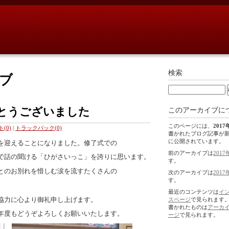
検索
イブ
がとうございました
このアーカイブに
このページには、
2017
(0)
|
トラックバック(0)
書かれたブログ記事が
に公開されています。
を迎えることになりました。修了式での
前のアーカイブは
2017
で話の聞ける「ひがさいっこ」を誇りに思います。
す。
とのお別れを惜しむ涙を流すたくさんの
次のアーカイブは
2017
す。
。
最近のコンテンツは
イ
協力に心より御礼申し上げます。
スページ
で見られます
書かれたものは
アーカ
年度もどうぞよろしくお願いいたします。
ージ
で見られます。