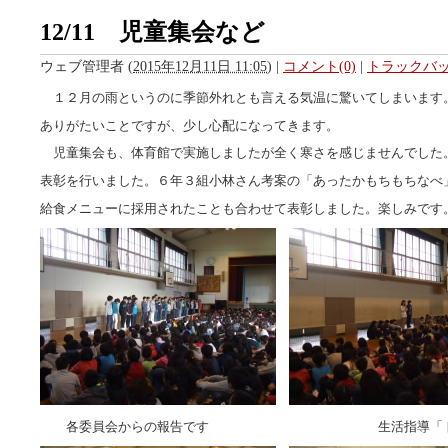
12/11 児童集会など
ウェブ管理者
(
2015年12月11日 11:05
)
|
コメント(0)
|
トラックバック
１２月の雨というのに季節外れとも言える気温に驚いてしまいます
ありがたいことですが、少し心配になってきます。
児童集会も、体育館で実施しましたが全く寒さを感じませんでした
表彰を行いました。６年３組小林さん考案の「あったかもちもちなべ
給食メニューに採用されたことも合わせて表彰しました。楽しみです
各委員会からの報告です 生活指導「トイレ