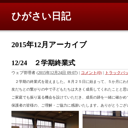
ひがさい日記
2015年12月アーカイブ
12/24 ２学期終業式
ウェブ管理者
(
2015年12月24日 09:07
)
|
コメント(0)
|
トラックバック
２学期の終業式を迎えました。８月２５日に始まって、５か月にわ
友だちとの繋がりの中で子どもたちは大きく成長してくれたことと思
ご家庭でも振り返る機会を設けていただき、成長の跡を一緒に確かめ
保護者の皆様の、ご理解・ご協力に感謝いたします。ありがとうござ