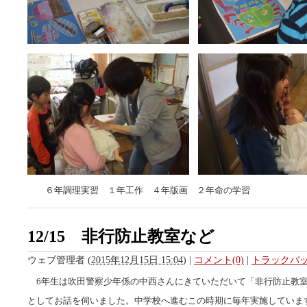
６年調理実習 １年工作 ４年版画 ２年命の学習
12/15 非行防止教室など
ウェブ管理者
(
2015年12月15日 15:04
)
|
コメント(0)
|
トラックバック
6年生は吹田警察少年係の中西さんにきていただいて「非行防止教
としてお話を伺いました。中学校へ進むこの時期に毎年実施していま