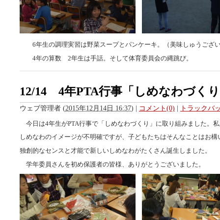
6年生の調理実習は野菜スープとパンケーキ。（美味しゅうござい
4年の算数 2年生は手話。そして体育委員会の縄跳び。
12/14 4年PTA行事「しめなわづく
ウェブ管理者
(
2015年12月14日 16:37
)
|
コメント(0)
|
トラックバック
今日は4年生がPTA行事で「しめなわづくり」に取り組みました。
しめなわのイメージが不明確ですが、子どもたちはそんなことはお構
独創的なセンスと才能で新しいしめなわがたくさん誕生しました。
学年委員さんを初め保護者の皆様、ありがとうございました。