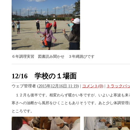
６年調理実習 図書読み聞かせ ３年縄跳びです
12/16 学校の１場面
ウェブ管理者
(
2015年12月16日 11:19
)
|
コメント(0)
|
トラックバック
１２月も後半です。相変わらず暖かい冬ですが、いよいよ寒波も来
寒さへの油断から風邪をひくこともありそうです。あと少し体調管理
ところです。