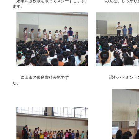
始業式は校歌を歌ってスタートします。 みんな、しっかり顔
ます。
吹田市の優良歯科表彰です 課外バドミントン部
た。