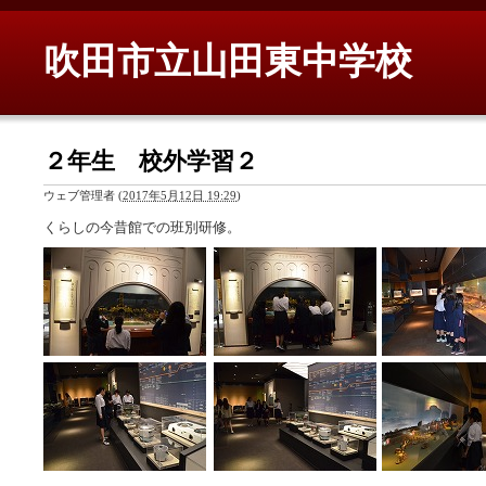
吹田市立山田東中学校
２年生 校外学習２
ウェブ管理者
(
2017年5月12日 19:29
)
くらしの今昔館での班別研修。