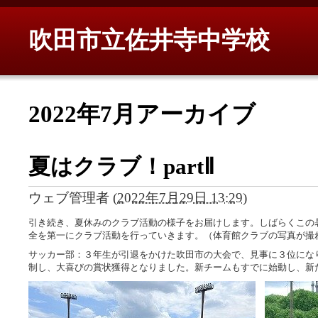
吹田市立佐井寺中学校
2022年7月アーカイブ
夏はクラブ！partⅡ
ウェブ管理者
(
2022年7月29日 13:29
)
引き続き、夏休みのクラブ活動の様子をお届けします。しばらくこの
全を第一にクラブ活動を行っていきます。（体育館クラブの写真が撮
サッカー部：３年生が引退をかけた吹田市の大会で、見事に３位にな
制し、大喜びの賞状獲得となりました。新チームもすでに始動し、新