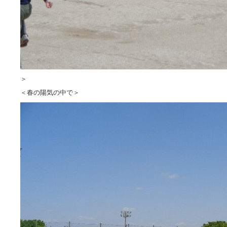
＞
＜春の陽気の中で＞