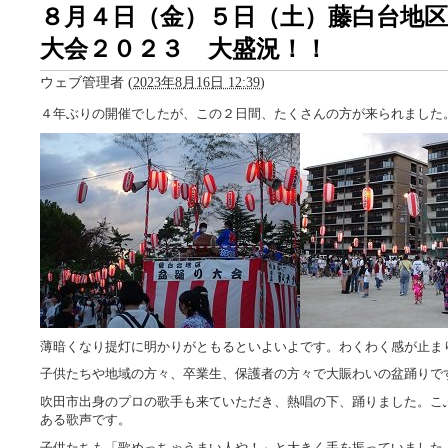
８月４日（金）５日（土）藤白台地
大会２０２３ 大盛況！！
ウェブ管理者
(
2023年8月16日 12:39
)
４年ぶりの開催でしたが、この２日間、たくさんの方が来られました
薄暗くなり提灯に明かりがともるといよいよです。わくわく感が止ま
子供たちや地域の方々、卒業生、保護者の方々で大賑わいの盆踊りで
吹田市出身のプロの歌手も来ていただき、熱唱の下、踊りました。こ
ある歌声です。
子供たちも「歌めっちゃうまい人や！」と大きく手を振っていました