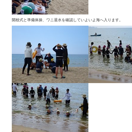
開校式と準備体操、ワニ退水を確認していよいよ海へ入ります。