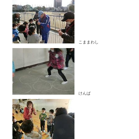
こままわし
けんぱ