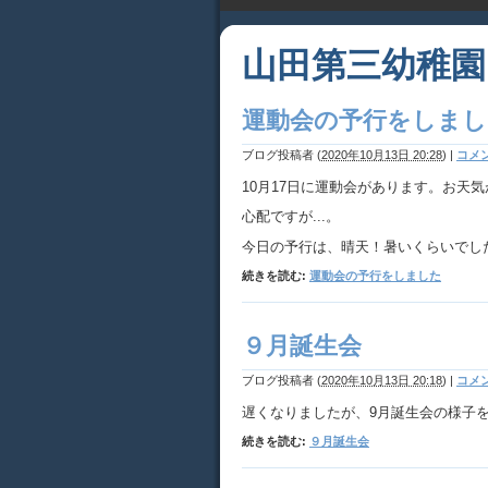
山田第三幼稚園
運動会の予行をしまし
ブログ投稿者
(
2020年10月13日 20:28
)
|
コメン
10月17日に運動会があります。お天
心配ですが...。
今日の予行は、晴天！暑いくらいでし
続きを読む:
運動会の予行をしました
９月誕生会
ブログ投稿者
(
2020年10月13日 20:18
)
|
コメン
遅くなりましたが、9月誕生会の様子
続きを読む:
９月誕生会