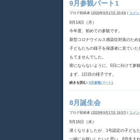
9月参観パート1
ブログ投稿者
(
2020年9月17日 20:43
)
|
コメント
9月14日（月）
今年度、初めての参観です。
新型コロナウイルス感染症対策のため
子どもたちの様子を保護者に見ていた
もてませんでした。
密にならないように、5日に分けて参
まず、1日目の様子です。
続きを読む:
9月参観パート1
8月誕生会
ブログ投稿者
(
2020年9月17日 19:57
)
|
コメント
9月16日（水）
遅くなりましたが、1号認定の子ども
一緒にお祝いしたいと思い、8月生ま