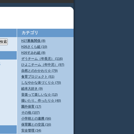
カテゴリ
H27募集関係 (8)
H26さくら組 (10)
H26すみれ組 (8)
ぞうチーム（年長児） (116)
た
ひよこチーム（年中児） (97)
自然とのかかわり☆ (79)
食育プロジェクト (51)
しなやかな体づくり☆ (70)
絵本大好き (9)
音楽って楽しいな☆ (12)
描いたり、作ったり☆ (40)
園外保育 (17)
その他 (107)
小学校との連携 (56)
保育園との交流 (16)
安全管理 (34)