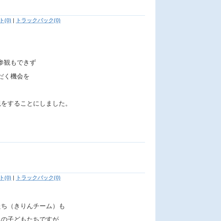
(0)
|
トラックバック(0)
参観もできず
だく機会を
観をすることにしました。
(0)
|
トラックバック(0)
たち（きりんチーム）も
れの子どもたちですが