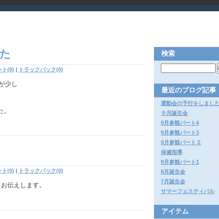
た
検索
ト(0)
|
トラックバック(0)
気が少し
最近のブログ記事
運動会の予行をしまし
た。
９月誕生会
9月参観パート4
9月参観パート3
9月参観パート２
保健指導
9月参観パート1
ト(0)
|
トラックバック(0)
8月誕生会
7月誕生会
をお伝えします。
サマーフェスティバル
アイテム