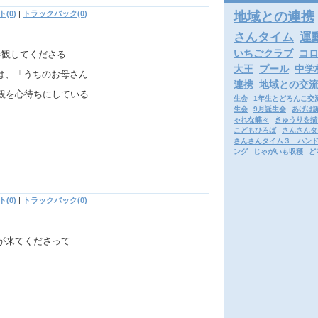
地域との連携
(0)
|
トラックバック(0)
さんタイム
運
いちごクラブ
コ
参観してくださる
大王
プール
中学
ちは、「うちのお母さん
連携
地域との交
観を心待ちにしている
生会
1年生とどろんこ交
生会
9月誕生会
あげは
ゃれな蝶々
きゅうりを描
こどもひろば
さんさんタ
さんさんタイム３ ハン
ング
じゃがいも収穫
ど
(0)
|
トラックバック(0)
が来てくださって