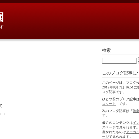
園
す
検索
このブログ記事に
このページは、ブログ
2012年9月 7日 16:5
ログ記事です。
ひとつ前のブログ記事
スタート
」です。
て
次のブログ記事は「
敬
・・
す。
最近のコンテンツは
イ
スページ
で見られます
書かれたものは
アーカ
ージ
で見られます。