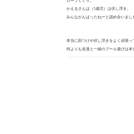
ロープくぐり。
かえるさんは（5歳児）は伏し浮き。
みんながんばったねーと認め合いまし
本当に顔つけや伏し浮きをよく頑張っ
何よりも友達と一緒のプール遊びは本