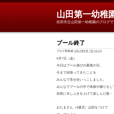
山田第一幼稚
吹田市立山田第一幼稚園のブログで
プール終了
ブログ投稿者
(
2012年9月 7日 16:51
)
9月7日（金）
今日はプール遊びの最後の日。
今まで頑張ってきたことを
みんなで見せ合いっこしました。
みんなでプールの中で体操や踊りをし
自然に水しぶきを上げて楽しんだ後・
おたまさん（4歳児）は顔をつけて